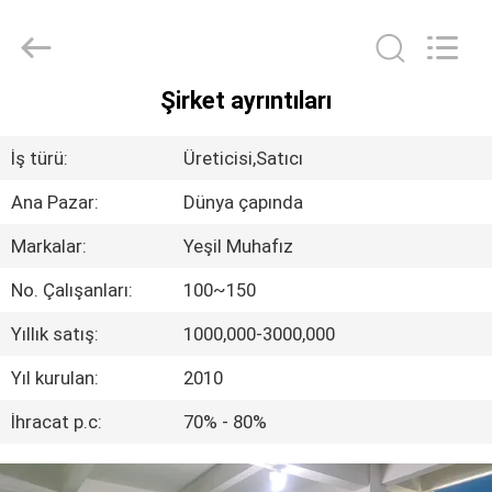
2026
Dongguan
Hesheng
Long
Trading
Co.,
Ltd..
Şirket ayrıntıları
All
EV
Rights
Reserved.
İş türü:
Üreticisi,Satıcı
ÜRÜN:%
Ana Pazar:
Dünya çapında
S
Markalar:
Yeşil Muhafız
EXCEPTION
No. Çalışanları:
100~150
:
Yıllık satış:
1000,000-3000,000
INVALID_FETCH
Yıl kurulan:
2010
-
İhracat p.c:
70% - 80%
GETIP()
ERROR