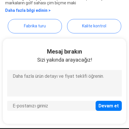
markaların golf sahası çim biçme maki
TEKLIF
Daha fazla bilgi edinin >
ISTEĞI
Fabrika turu
Kalite kontrol
SITE
HARITASI
Mesaj bırakın
Sizi yakında arayacağız!
PRIVACY
POLICY