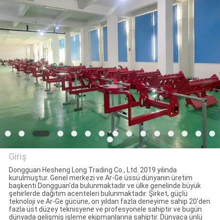
FABRIKA
TURU
KALITE
KONTROL
BIZIMLE
ILETIŞIME
GEÇIN
Giriş
Dongguan Hesheng Long Trading Co., Ltd. 2019 yılında
kurulmuştur. Genel merkezi ve Ar-Ge üssü dünyanın üretim
Dongguan Hesheng Long
HABERLER
başkenti Dongguan'da bulunmaktadır ve ülke genelinde büyük
şehirlerde dağıtım acenteleri bulunmaktadır. Şirket, güçlü
Trading Co., Ltd.
teknoloji ve Ar-Ge gücüne, on yıldan fazla deneyime sahip 20'den
fazla üst düzey teknisyene ve profesyonele sahiptir ve bugün
BIR
dünyada gelişmiş işleme ekipmanlarına sahiptir. Dünyaca ünlü