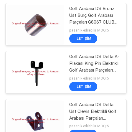
Golf Arabası DS Bronz
83
Üst Burç Golf Arabası
Çim Biçme Makinesi
Parçaları G8067 CLUB
CAR DS HER İKİ 1979
pazarlık edilebilir MOQ:5
Contaları
Akımına Uyar
İLETIŞIM
Golf Arabası DS Delta A-
Plakası King Pin Elektrikli
Golf Arabası Parçaları
61
G1016386
pazarlık edilebilir MOQ:5
Çim Biçme Makinesi
İLETIŞIM
Filtreleri
Golf Arabası DS Delta
Üst Clevis Elektrikli Golf
Arabası Parçaları
G1016384
pazarlık edilebilir MOQ:5