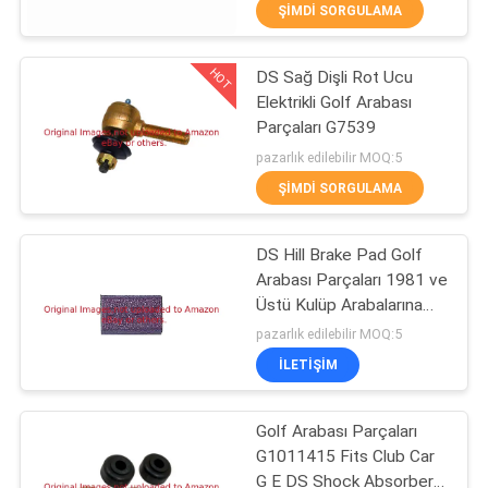
ŞIMDI SORGULAMA
FABRIKA
HOT
DS Sağ Dişli Rot Ucu
TURU
127
Elektrikli Golf Arabası
Parçaları G7539
Jacobsen için Çim
KALITE
pazarlık edilebilir MOQ:5
Biçme Makinesi
ŞIMDI SORGULAMA
KONTROL
Parçaları
DS Hill Brake Pad Golf
BIZIMLE
Arabası Parçaları 1981 ve
ILETIŞIME
Üstü Kulüp Arabalarına
64
Uyar DS Gazlı ve Elektrikli
pazarlık edilebilir MOQ:5
GEÇIN
Modeller
Çim Biçme Makinesi
İLETIŞIM
HABERLER
Yedek Parçaları
Golf Arabası Parçaları
G1011415 Fits Club Car
BIR
G E DS Shock Absorber