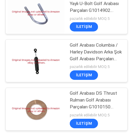
Yaylı U-Bolt Golf Arabası
Parçaları G1014902
38
Kulüp Arabasına Uyar G&E
pazarlık edilebilir MOQ:5
1981-Up DS
İLETIŞIM
Çim Yaprak Üfleyici
Golf Arabası Columbia /
Harley Davidson Arka Şok
Golf Arabası Parçaları
G1014235
pazarlık edilebilir MOQ:5
İLETIŞIM
91
Çim biçme makinesi
Golf Arabası DS Thrust
Rulman Golf Arabası
bıçakları
Parçaları G1010150
Kulüp Arabası DS Gazlı ve
pazarlık edilebilir MOQ:5
Elektrikli Modellere Uyar
İLETIŞIM