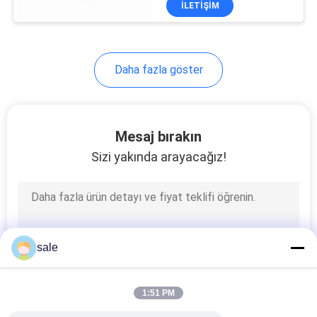
İLETIŞIM
49
Çim Biçme Silindiri
Ataşmanı
Daha fazla göster
Mesaj bırakın
Sizi yakında arayacağız!
60
Çim Biçme Makinesi
Hidrolik Silindir
sale
1:51 PM
65