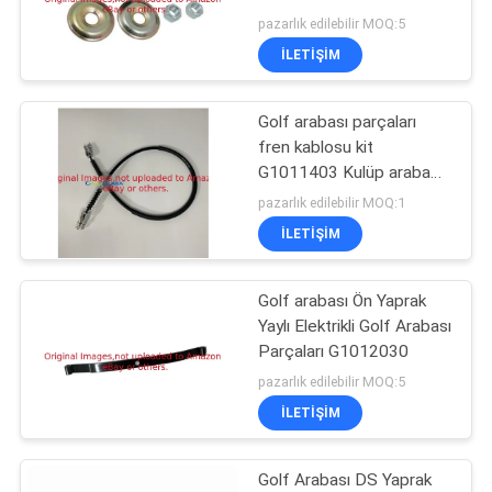
Bushing Kit With 2 Glue 2
pazarlık edilebilir MOQ:5
TEKLIF
Pad 2 Nut
İLETIŞIM
ISTEĞI
27
Çim havalatıcısı
Golf arabası parçaları
SITE
fren kablosu kit
çubukları
HARITASI
G1011403 Kulüp araba
gaz ve elektrikli golf
pazarlık edilebilir MOQ:1
arabaları
İLETIŞIM
PRIVACY
POLICY
Golf arabası Ön Yaprak
52
Yaylı Elektrikli Golf Arabası
Golf Arabası
Parçaları G1012030
pazarlık edilebilir MOQ:5
Parçaları
İLETIŞIM
Golf Arabası DS Yaprak