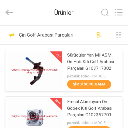
2026
Dongguan
Hesheng
Ürünler
Long
Trading
Co.,
Ltd..
All
EV
431
Rights
Çin Golf Arabası Parçaları
Reserved.
Toro için Çim Biçme
ÜRÜN:%
Makinesi Parçaları
HOT
Sürücüler Yan Mil ASM
S
Ön Hub Kiti Golf Arabası
Parçaları G103717302
EXCEPTION
pazarlık edilebilir MOQ:5
:
ŞIMDI SORGULAMA
377
INVALID_FETCH
Deere için Çim
HOT
Emsal Alüminyum Ön
-
Göbek Kiti Golf Arabası
Biçme Makinesi
GETIP()
Parçaları G102357701
ERROR
pazarlık edilebilir MOQ:5
Parçaları