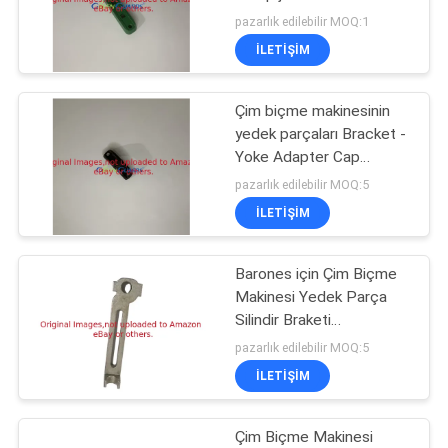
Deere'a Uyar
pazarlık edilebilir MOQ:1
TEKLIF
İLETIŞIM
ISTEĞI
27
Çim havalatıcısı
Çim biçme makinesinin
SITE
yedek parçaları Bracket -
çubukları
HARITASI
Yoke Adapter Cap
GMT6233 Fits Deere
pazarlık edilebilir MOQ:5
Greens Mower
İLETIŞIM
PRIVACY
POLICY
Barones için Çim Biçme
52
Makinesi Yedek Parça
Golf Arabası
Silindir Braketi
GK6904000070
pazarlık edilebilir MOQ:5
Parçaları
GK6904000060
İLETIŞIM
Çim Biçme Makinesi