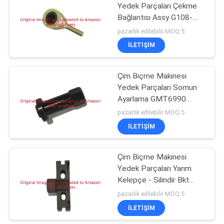
Yedek Parçaları Çekme
Bağlantısı Assy G108-
38
6542 Toro İçin Fit
pazarlık edilebilir MOQ:5
İLETIŞIM
Çim Yaprak Üfleyici
Çim Biçme Makinesi
Yedek Parçaları Somun
Ayarlama GMT6990
Deere İçin Fit
pazarlık edilebilir MOQ:5
İLETIŞIM
91
Çim biçme makinesi
Çim Biçme Makinesi
Yedek Parçaları Yarım
bıçakları
Kelepçe - Silindir Bkt
GTCU28987
pazarlık edilebilir MOQ:5
İLETIŞIM