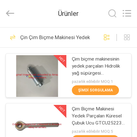
2026
Dongguan
Hesheng
Ürünler
Long
Trading
Co.,
Ltd..
All
EV
431
Rights
Çin Çim Biçme Makinesi Yedek Parçaları
Reserved.
Toro için Çim Biçme
ÜRÜN:%
Makinesi Parçaları
HOT
Çim biçme makinesinin
S
yedek parçaları Hidrolik
yağ süpürgesi
EXCEPTION
GTCA13646 Fits Deere
pazarlık edilebilir MOQ:1
Hafif Fairway biçme
:
ŞIMDI SORGULAMA
makineleri
377
INVALID_FETCH
Deere için Çim
HOT
Çim Biçme Makinesi
-
Yedek Parçaları Küresel
Biçme Makinesi
GETIP()
Çubuk Ucu GTCU25223,
Deere Biçme Makinesine
ERROR
pazarlık edilebilir MOQ:5
Parçaları