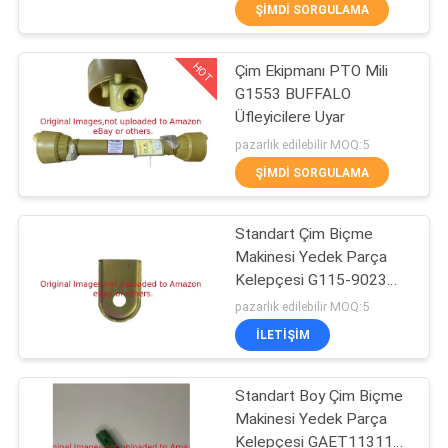
Uyar
ŞIMDI SORGULAMA
FABRIKA
HOT
Çim Ekipmanı PTO Mili
TURU
127
G1553 BUFFALO
Üfleyicilere Uyar
Jacobsen için Çim
KALITE
pazarlık edilebilir MOQ:5
Biçme Makinesi
ŞIMDI SORGULAMA
KONTROL
Parçaları
Standart Çim Biçme
BIZIMLE
Makinesi Yedek Parça
ILETIŞIME
Kelepçesi G115-9023
64
Stokta Var
pazarlık edilebilir MOQ:5
GEÇIN
Çim Biçme Makinesi
İLETIŞIM
HABERLER
Yedek Parçaları
Standart Boy Çim Biçme
Makinesi Yedek Parça
BIR
Kelepçesi GAET11311