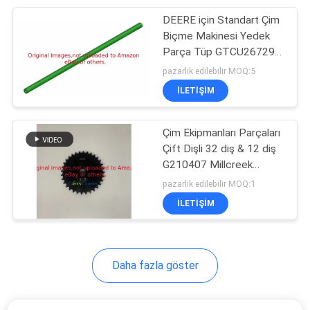
DEERE için Standart Çim
83
Biçme Makinesi Yedek
Çim Biçme Makinesi
Parça Tüp GTCU26729
Fit
pazarlık edilebilir MOQ:5
Contaları
İLETIŞIM
Çim Ekipmanları Parçaları
Çift Dişli 32 diş & 12 diş
G210407 Millcreek
61
3100/3200 Çim Kaplanı
pazarlık edilebilir MOQ:1
Çim Biçme Makinesi
Yayıcılarına Uyar
İLETIŞIM
Filtreleri
Daha fazla göster