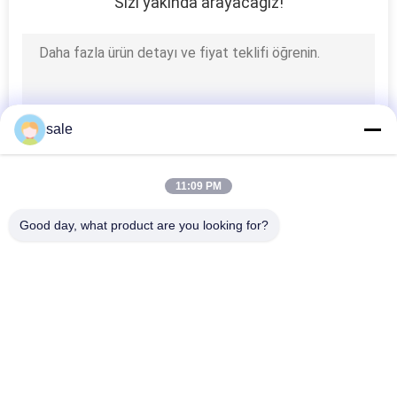
Sizi yakında arayacağız!
TEKLIF
ISTEĞI
SITE
sale
HARITASI
11:09 PM
PRIVACY
POLICY
Good day, what product are you looking for?
Popüler Kategoriler
Tüm
Toro Için Çim Biçme 
Deere Için Çim 
Makinesi Parçaları
Biçme Makinesi 
Parçaları
Jacobsen Için Çim 
Çim Biçme Makinesi 
Biçme Makinesi 
Yedek Parçaları
Parçaları