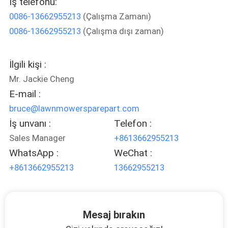
İş telefonu:
0086-13662955213
(Çalışma Zamanı)
FABRIKA
0086-13662955213
(Çalışma dışı zaman)
TURU
İlgili kişi :
KALITE
Mr. Jackie Cheng
KONTROL
E-mail :
bruce@lawnmowersparepart.com
İş unvanı :
Telefon :
BIZIMLE
Sales Manager
+8613662955213
ILETIŞIME
WhatsApp :
WeChat :
GEÇIN
+8613662955213
13662955213
HABERLER
Mesaj bırakın
BIR