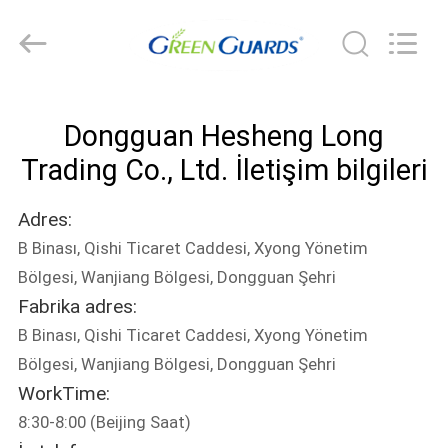
2026
Dongguan
Hesheng
Long
Trading
Co.,
Ltd..
All
EV
Rights
Reserved.
Dongguan Hesheng Long
ÜRÜN:%
Trading Co., Ltd. İletişim bilgileri
S
Adres:
B Binası, Qishi Ticaret Caddesi, Xyong Yönetim
EXCEPTION
Bölgesi, Wanjiang Bölgesi, Dongguan Şehri
:
Fabrika adres:
INVALID_FETCH
B Binası, Qishi Ticaret Caddesi, Xyong Yönetim
-
Bölgesi, Wanjiang Bölgesi, Dongguan Şehri
WorkTime:
GETIP()
8:30-8:00 (Beijing Saat)
ERROR