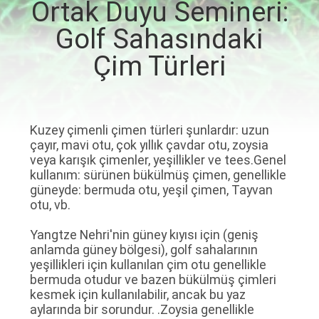
Ortak Duyu Semineri:
Golf Sahasındaki
FABRIKA
Çim Türleri
TURU
KALITE
KONTROL
Kuzey çimenli çimen türleri şunlardır: uzun
çayır, mavi otu, çok yıllık çavdar otu, zoysia
veya karışık çimenler, yeşillikler ve tees.Genel
BIZIMLE
kullanım: sürünen bükülmüş çimen, genellikle
güneyde: bermuda otu, yeşil çimen, Tayvan
ILETIŞIME
otu, vb.
GEÇIN
Yangtze Nehri'nin güney kıyısı için (geniş
anlamda güney bölgesi), golf sahalarının
yeşillikleri için kullanılan çim otu genellikle
HABERLER
bermuda otudur ve bazen bükülmüş çimleri
kesmek için kullanılabilir, ancak bu yaz
aylarında bir sorundur. .Zoysia genellikle
BIR