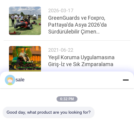
2026-03-17
GreenGuards ve Foxpro,
Pattaya'da Asya 2026'da
Sürdürülebilir Çimen
Yönetimi'nde parladı
2021-06-22
Yeşil Koruma Uygulamasına
Giriş-İz ve Sık Zımparalama
sale
Sayfanın Üstü
6:32 PM
Good day, what product are you looking for?
Popüler Kategoriler
Tüm