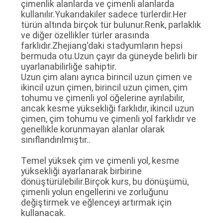
çimenlik alanlarda ve çimenli alanlarda
TEKLIF
kullanılır.Yukarıdakiler sadece türlerdir.Her
türün altında birçok tür bulunur.Renk, parlaklık
ISTEĞI
ve diğer özellikler türler arasında
farklıdır.Zhejiang'daki stadyumların hepsi
bermuda otu.Uzun çayır da güneyde belirli bir
SITE
uyarlanabilirliğe sahiptir.
Uzun çim alanı ayrıca birincil uzun çimen ve
HARITASI
ikincil uzun çimen, birincil uzun çimen, çim
tohumu ve çimenli yol öğelerine ayrılabilir,
ancak kesme yüksekliği farklıdır, ikincil uzun
PRIVACY
çimen, çim tohumu ve çimenli yol farklıdır ve
POLICY
genellikle korunmayan alanlar olarak
sınıflandırılmıştır..
Temel yüksek çim ve çimenli yol, kesme
yüksekliği ayarlanarak birbirine
dönüştürülebilir.Birçok kurs, bu dönüşümü,
çimenli yolun engellerini ve zorluğunu
değiştirmek ve eğlenceyi artırmak için
kullanacak.