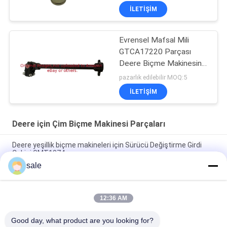
Aracına Uyar
İLETIŞIM
Evrensel Mafsal Mili
GTCA17220 Parçası
Deere Biçme Makinesine
Uyar
pazarlık edilebilir MOQ:5
İLETIŞIM
Deere için Çim Biçme Makinesi Parçaları
Deere yeşillik biçme makineleri için Sürücü Değiştirme Girdi
Çekici GMT1074
sale
Clutch Pro Gator 2030 2020 Clutch Dis Baskı Plakası
GM809222 GM809221 Deere'e Uyar
12:36 AM
Çim Biçme Makinesi Parçaları Marş Motoru GAM878176 Deere
Greensmower'a Uyar
Good day, what product are you looking for?