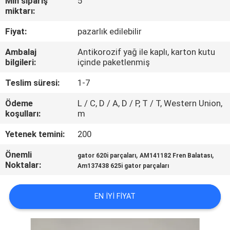
Min sipariş
5
miktarı:
FABRIKA
Fiyat:
pazarlık edilebilir
TURU
Ambalaj
Antikorozif yağ ile kaplı, karton kutu
bilgileri:
içinde paketlenmiş
KALITE
Teslim süresi:
1-7
KONTROL
Ödeme
L / C, D / A, D / P, T / T, Western Union,
koşulları:
m
BIZIMLE
Yetenek temini:
200
ILETIŞIME
Önemli
,
,
gator 620i parçaları
AM141182 Fren Balatası
GEÇIN
Noktalar:
Am137438 625i gator parçaları
HABERLER
EN IYI FIYAT
BIR