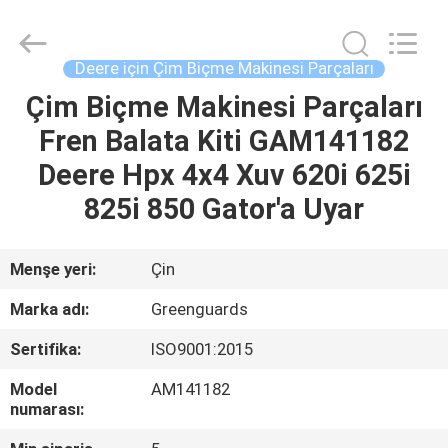
2026
Dongguan
Hesheng
Long
Trading
Deere için Çim Biçme Makinesi Parçaları
Co.,
Ltd..
All
Çim Biçme Makinesi Parçaları
EV
Rights
Reserved.
Fren Balata Kiti GAM141182
ÜRÜN:%
Deere Hpx 4x4 Xuv 620i 625i
S
825i 850 Gator'a Uyar
EXCEPTION
Menşe yeri:
Çin
:
Marka adı:
Greenguards
INVALID_FETCH
Sertifika:
ISO9001:2015
-
Model
AM141182
GETIP()
numarası:
ERROR