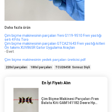
Daha fazla ürün
Çim biçme makinesinin parçaları Yeni G119-9510 Fren yastığı
seti 4 Fits Toro
Çim biçme makinesinin parçaları GTCA21643 Fren yastığı kitleri
Ön takımı XUV865R Gator Uygulama Araçları
- Evet.
Çim biçme makinesinin yedek parçaları üreticisi.pdf
220sl parçaları
180sl parçaları
TCU26458 Sonsuz Dişli
En İyi Fiyatı Alın
Çim Biçme Makinesi Parçaları Fren
Balata Kiti GAM141182 Deere Hpx
4x4 Xuv 620i 625i 825i 850 Gator'a
Uyar