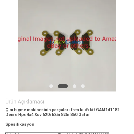
TEKLIF
ISTEĞI
SITE
HARITASI
PRIVACY
POLICY
Ürün Açıklaması
Çim biçme makinesinin parçaları fren kılıfı kit GAM141182
Deere Hpx 4x4 Xuv 620i 625i 825i 850 Gator
Spesifikasyon