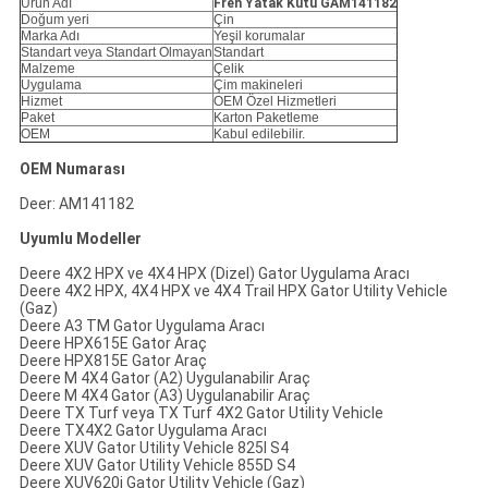
Ürün Adı
Fren Yatak Kütü GAM141182
Doğum yeri
Çin
Marka Adı
Yeşil korumalar
Standart veya Standart Olmayan
Standart
Malzeme
Çelik
Uygulama
Çim makineleri
Hizmet
OEM Özel Hizmetleri
Paket
Karton Paketleme
OEM
Kabul edilebilir.
OEM Numarası
Deer: AM141182
Uyumlu Modeller
Deere 4X2 HPX ve 4X4 HPX (Dizel) Gator Uygulama Aracı
Deere 4X2 HPX, 4X4 HPX ve 4X4 Trail HPX Gator Utility Vehicle
(Gaz)
Deere A3 TM Gator Uygulama Aracı
Deere HPX615E Gator Araç
Deere HPX815E Gator Araç
Deere M 4X4 Gator (A2) Uygulanabilir Araç
Deere M 4X4 Gator (A3) Uygulanabilir Araç
Deere TX Turf veya TX Turf 4X2 Gator Utility Vehicle
Deere TX4X2 Gator Uygulama Aracı
Deere XUV Gator Utility Vehicle 825I S4
Deere XUV Gator Utility Vehicle 855D S4
Deere XUV620i Gator Utility Vehicle (Gaz)