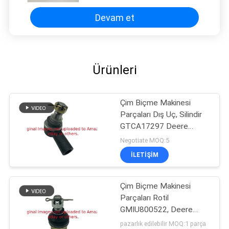
Devam et
Ürünleri
Çim Biçme Makinesi
Parçaları Dış Uç, Silindir
GTCA17297 Deere
Biçme Makinesine Uyar
Negotiate MOQ:5
İLETIŞIM
Çim Biçme Makinesi
Parçaları Rotil
GMIU800522, Deere
ProGator Yardımcı
pazarlık edilebilir MOQ:1 parça