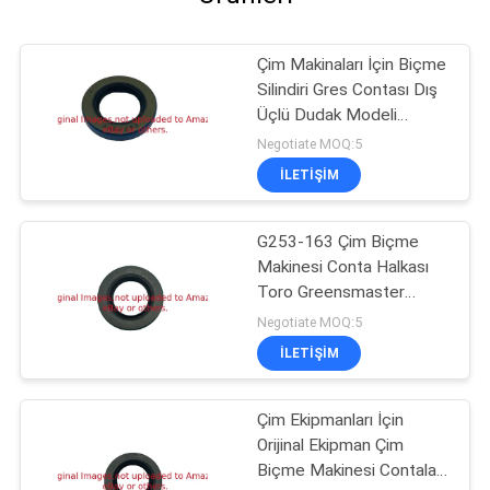
Çim Makinaları İçin Biçme
Silindiri Gres Contası Dış
Üçlü Dudak Modeli
G3004882
Negotiate MOQ:5
İLETIŞIM
G253-163 Çim Biçme
Makinesi Conta Halkası
Toro Greensmaster
1000'e Uyar
Negotiate MOQ:5
İLETIŞIM
Çim Ekipmanları İçin
Orijinal Ekipman Çim
Biçme Makinesi Contaları