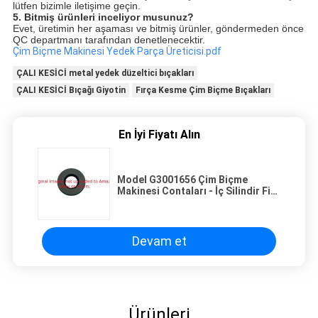
lütfen bizimle iletişime geçin.
5. Bitmiş ürünleri inceliyor musunuz?
Evet, üretimin her aşaması ve bitmiş ürünler, göndermeden önce
QC departmanı tarafından denetlenecektir.
Çim Biçme Makinesi Yedek Parça Üreticisi.pdf
ÇALI KESİCİ metal yedek düzeltici bıçakları
ÇALI KESİCİ Bıçağı Giyotin
Fırça Kesme Çim Biçme Bıçakları
En İyi Fiyatı Alın
Model G3001656 Çim Biçme
Makinesi Contaları - İç Silindir Fit
Jacobsen
Devam et
Ürünleri