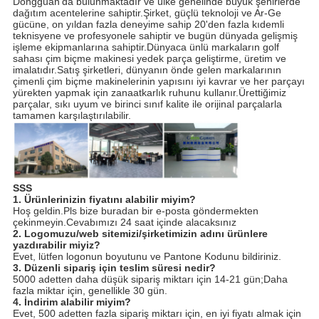
Dongguan'da bulunmaktadır ve ülke genelinde büyük şehirlerde
dağıtım acentelerine sahiptir.Şirket, güçlü teknoloji ve Ar-Ge
gücüne, on yıldan fazla deneyime sahip 20'den fazla kıdemli
teknisyene ve profesyonele sahiptir ve bugün dünyada gelişmiş
işleme ekipmanlarına sahiptir.Dünyaca ünlü markaların golf
sahası çim biçme makinesi yedek parça geliştirme, üretim ve
imalatıdır.Satış şirketleri, dünyanın önde gelen markalarının
çimenli çim biçme makinelerinin yapısını iyi kavrar ve her parçayı
yürekten yapmak için zanaatkarlık ruhunu kullanır.Ürettiğimiz
parçalar, sıkı uyum ve birinci sınıf kalite ile orijinal parçalarla
tamamen karşılaştırılabilir.
SSS
1. Ürünlerinizin fiyatını alabilir miyim?
Hoş geldin.Pls bize buradan bir e-posta göndermekten
çekinmeyin.Cevabımızı 24 saat içinde alacaksınız
2. Logomuzu/web sitemizi/şirketimizin adını ürünlere
yazdırabilir miyiz?
Evet, lütfen logonun boyutunu ve Pantone Kodunu bildiriniz.
3. Düzenli sipariş için teslim süresi nedir?
5000 adetten daha düşük sipariş miktarı için 14-21 gün;Daha
fazla miktar için, genellikle 30 gün.
4. İndirim alabilir miyim?
Evet, 500 adetten fazla sipariş miktarı için, en iyi fiyatı almak için