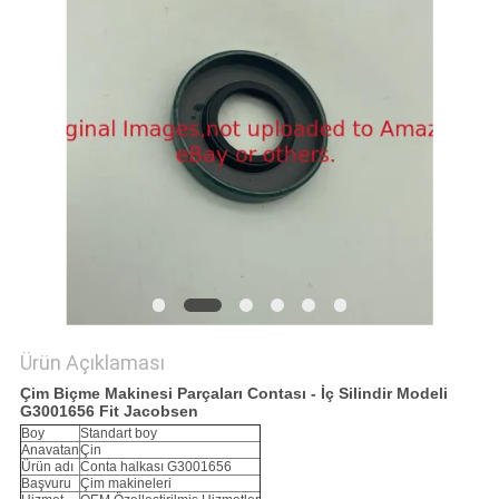
TEKLIF
ISTEĞI
SITE
HARITASI
PRIVACY
POLICY
Ürün Açıklaması
Çim Biçme Makinesi Parçaları Contası - İç Silindir Modeli
G3001656 Fit Jacobsen
Boy
Standart boy
Anavatan
Çin
Ürün adı
Conta halkası G3001656
Başvuru
Çim makineleri