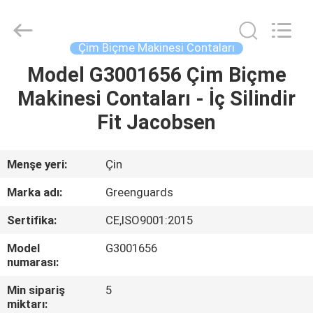
2026
Dongguan
Hesheng
Long
Trading
Çim Biçme Makinesi Contaları
Co.,
Ltd..
All
Model G3001656 Çim Biçme
EV
Rights
Reserved.
Makinesi Contaları - İç Silindir
ÜRÜN:%
Fit Jacobsen
S
Menşe yeri:
Çin
EXCEPTION
Marka adı:
Greenguards
:
Sertifika:
CE,ISO9001:2015
INVALID_FETCH
Model
G3001656
-
numarası:
GETIP()
Min sipariş
5
ERROR
miktarı: