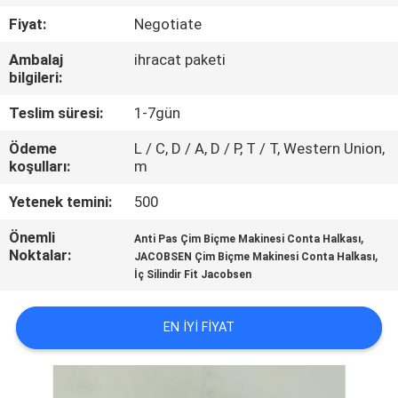
Fiyat:
Negotiate
FABRIKA
Ambalaj
ihracat paketi
TURU
bilgileri:
Teslim süresi:
1-7gün
KALITE
Ödeme
L / C, D / A, D / P, T / T, Western Union,
KONTROL
koşulları:
m
Yetenek temini:
500
BIZIMLE
Önemli
,
Anti Pas Çim Biçme Makinesi Conta Halkası
ILETIŞIME
Noktalar:
,
JACOBSEN Çim Biçme Makinesi Conta Halkası
GEÇIN
İç Silindir Fit Jacobsen
EN IYI FIYAT
HABERLER
BIR