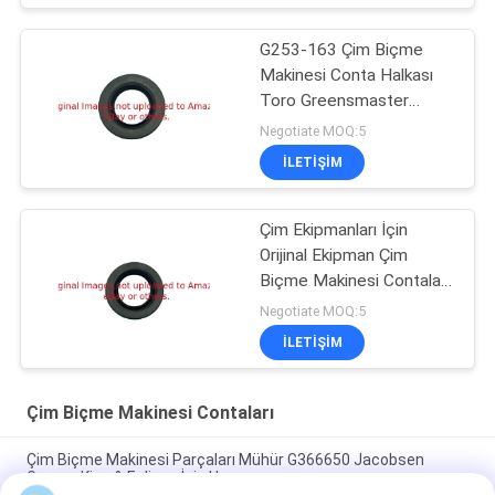
G253-163 Çim Biçme
Makinesi Conta Halkası
Toro Greensmaster
1000'e Uyar
Negotiate MOQ:5
İLETIŞIM
Çim Ekipmanları İçin
Orijinal Ekipman Çim
Biçme Makinesi Contaları
GTCU25266
Negotiate MOQ:5
İLETIŞIM
Çim Biçme Makinesi Contaları
Çim Biçme Makinesi Parçaları Mühür G366650 Jacobsen
Greens King & Eclipse İçin Uyar