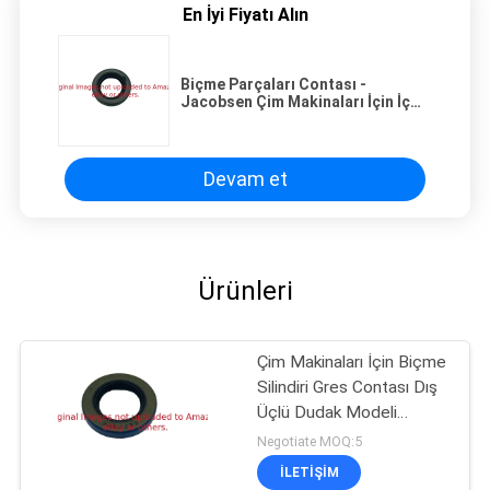
En İyi Fiyatı Alın
Biçme Parçaları Contası -
Jacobsen Çim Makinaları İçin İç
Silindir G338647
Devam et
Ürünleri
Çim Makinaları İçin Biçme
Silindiri Gres Contası Dış
Üçlü Dudak Modeli
G3004882
Negotiate MOQ:5
İLETIŞIM