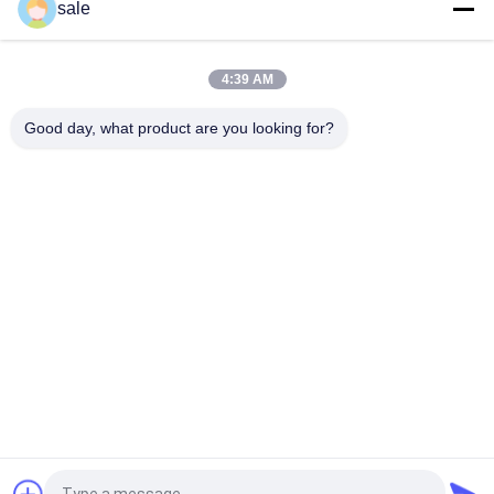
sale
Çim biçme makinesi mühürleri halka GR92287 Deere Bunker ve
saha aracına uyar
4:39 AM
Çim Biçme Makinesi Parçaları İç Yağ Keçesi GM91399 Deere
Uyar Deere Hafif Çim Biçme Makineleri
Good day, what product are you looking for?
Popüler Kategoriler
Tüm
Toro Için Çim Biçme 
Deere Için Çim 
Makinesi Parçaları
Biçme Makinesi 
Parçaları
Jacobsen Için Çim 
Çim Biçme Makinesi 
Biçme Makinesi 
Yedek Parçaları
Parçaları
Çim Havalatıcısı 
Golf Arabası 
Çubukları
Parçaları
Çim Biçme Makinesi 
Çim Yaprak Üfleyici
Bıçakları