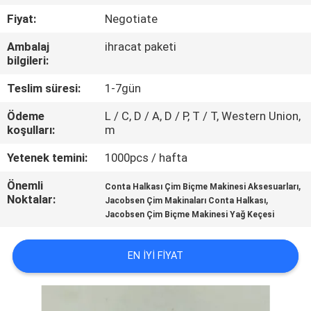
Fiyat:
Negotiate
FABRIKA
Ambalaj
ihracat paketi
TURU
bilgileri:
Teslim süresi:
1-7gün
KALITE
Ödeme
L / C, D / A, D / P, T / T, Western Union,
KONTROL
koşulları:
m
Yetenek temini:
1000pcs / hafta
BIZIMLE
Önemli
,
Conta Halkası Çim Biçme Makinesi Aksesuarları
ILETIŞIME
Noktalar:
,
Jacobsen Çim Makinaları Conta Halkası
GEÇIN
Jacobsen Çim Biçme Makinesi Yağ Keçesi
EN IYI FIYAT
HABERLER
BIR