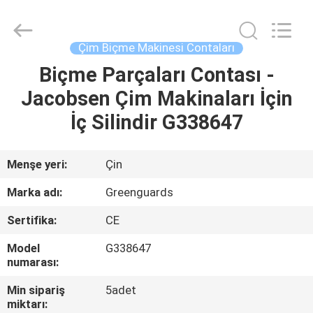
2026
Dongguan
Hesheng
Long
Trading
Çim Biçme Makinesi Contaları
Co.,
Ltd..
All
Biçme Parçaları Contası -
EV
Rights
Reserved.
Jacobsen Çim Makinaları İçin
ÜRÜN:%
İç Silindir G338647
S
Menşe yeri:
Çin
EXCEPTION
Marka adı:
Greenguards
:
Sertifika:
CE
INVALID_FETCH
Model
G338647
-
numarası:
GETIP()
Min sipariş
5adet
ERROR
miktarı: