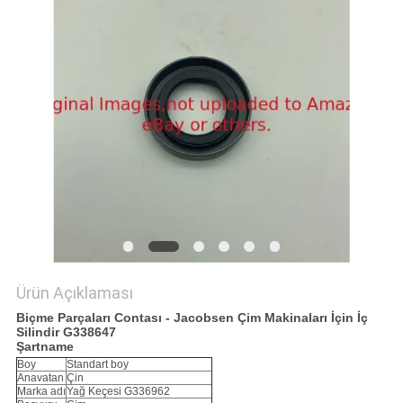
TEKLIF
ISTEĞI
SITE
HARITASI
PRIVACY
POLICY
Ürün Açıklaması
Biçme Parçaları Contası - Jacobsen Çim Makinaları İçin İç
Silindir G338647
Şartname
Boy
Standart boy
Anavatan
Çin
Marka adı
Yağ Keçesi G336962