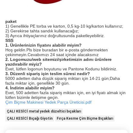
paket
1) Genellikle PE torba ve karton, 0,5 kg-10 kg/karton kullanırız;
2) Gerekirse tahta sandık kullanacağız;
3) Ayrıca ihtiyaçlarınız doğrultusunda paketleyebiliriz.
SSS
1. Ürünlerinizin fiyatını alabilir miyim?
Hoş geldin.Pls bize buradan bir e-posta göndermekten
çekinmeyin.Cevabımızı 24 saat içinde alacaksınız
2. Logomuzu/web sitemizi/şirketimizin adını ürünlere
yazdırabilir miyiz?
Evet, lütfen logonun boyutunu ve Pantone Kodunu bildiriniz.
3. Düzenli sipariş için teslim süresi nedir?
5000 adetten daha düşük sipariş miktarı için 14-21 gün;Daha
fazla miktar için, genellikle 30 gün.
4. İndirim alabilir miyim?
Evet, 500 adetten fazla sipariş miktarı için, en iyi fiyatı almak için
lütfen bizimle iletişime geçin.
Çim Biçme Makinesi Yedek Parça Üreticisi.pdf
ÇALI KESİCİ metal yedek düzeltici bıçakları
ÇALI KESİCİ Bıçağı Giyotin
Fırça Kesme Çim Biçme Bıçakları