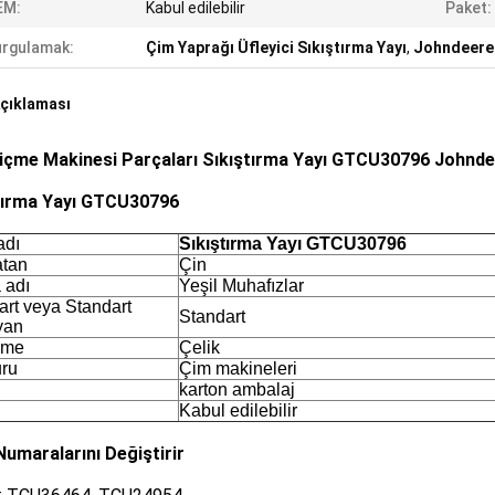
EM:
Kabul edilebilir
Paket:
rgulamak:
Çim Yaprağı Üfleyici Sıkıştırma Yayı
,
Johndeere 
çıklaması
içme Makinesi Parçaları Sıkıştırma Yayı GTCU30796 Johnde
tırma Yayı GTCU30796
adı
Sıkıştırma Yayı GTCU30796
tan
Çin
 adı
Yeşil Muhafızlar
art veya Standart
Standart
yan
eme
Çelik
ru
Çim makineleri
karton ambalaj
Kabul edilebilir
umaralarını Değiştirir