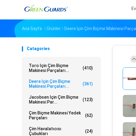
Ev
Ana Sayfa
Ürünler
Deere Için Çim Biçme Makinesi Parçal
Catagories
Toro Için Çim Biçme
(410)
Makinesi Parçaları...
Deere Için Çim Biçme
(361)
Makinesi Parçaları...
Jacobsen Için Çim Biçme
(123)
Makinesi Par...
Çim Biçme Makinesi Yedek
(62)
Parçaları
Çim Havalatıcısı
(24)
Çubukları