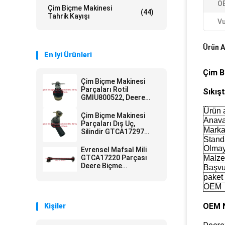
O
Çim Biçme Makinesi
(44)
Tahrik Kayışı
Vu
Ürün A
En Iyi Ürünleri
Çim B
Çim Biçme Makinesi
Parçaları Rotil
Sıkış
GMIU800522, Deere
ProGator Yardımcı
Ürün 
Aracına Uyar
Çim Biçme Makinesi
Anava
Parçaları Dış Uç,
Marka
Silindir GTCA17297
Stand
Deere Biçme
Makinesine Uyar
Olma
Evrensel Mafsal Mili
GTCA17220 Parçası
Malz
Deere Biçme
Başvu
Makinesine Uyar
paket
OEM
OEM N
Kişiler