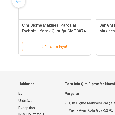
cu
Çim Biçme Makinesi Parçaları
Bar GMT
Eyebolt - Yatak Çubuğu GMT3074
Makinesi
Deere Greens Biçme Makinesi İçin
AERATOR
Uyar
En Iyi Fiyat
Hakkında
Toro için Çim Biçme Makinesi
Ev
Parçaları
Ürün:% s
Çim Biçme Makinesi Parçala
Exception :
Yayı - Ayar Kolu G57-5270,