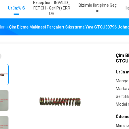
Exception : INVALID_
Bizimle Iletişime Geç
Ürün:% S
FETCH - GetIP() ERR
Ha
In
OR
arı
Çim Biçme Makinesi Parçaları Sıkıştırma Yayı GTCU30796 John
Çim B
GTCU3
Ürün ay
Menşe 
Marka a
Sertifi
Model 
Ödeme 
Min sip