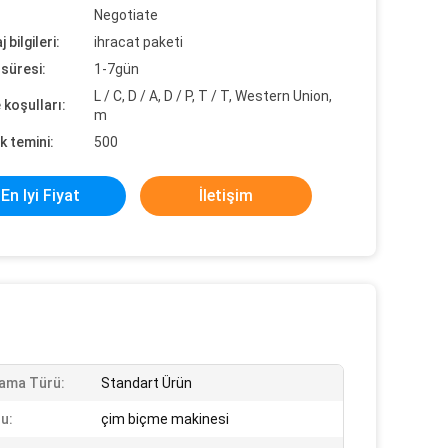
Negotiate
 bilgileri:
ihracat paketi
süresi:
1-7gün
L / C, D / A, D / P, T / T, Western Union,
koşulları:
m
k temini:
500
En Iyi Fiyat
İletişim
ama Türü:
Standart Ürün
u:
çim biçme makinesi