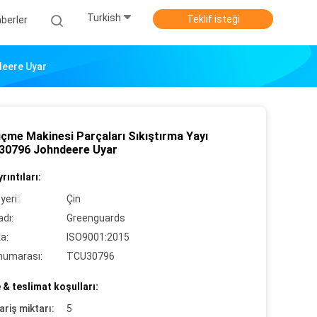
Turkish
Teklif isteği
berler
deere Uyar
içme Makinesi Parçaları Sıkıştırma Yayı
0796 Johndeere Uyar
rıntıları:
yeri:
Çin
dı:
Greenguards
ka:
ISO9001:2015
numarası:
TCU30796
& teslimat koşulları:
ariş miktarı:
5