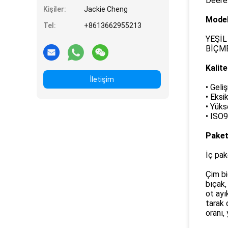
Deere
Kişiler:
Jackie Cheng
Model
Tel:
+8613662955213
YEŞİL
BİÇME
Kalit
İletişim
• Geli
• Eksi
• Yüks
• ISO9
Paket
İç pak
Çim bi
bıçak,
ot ayı
tarak 
oranı,