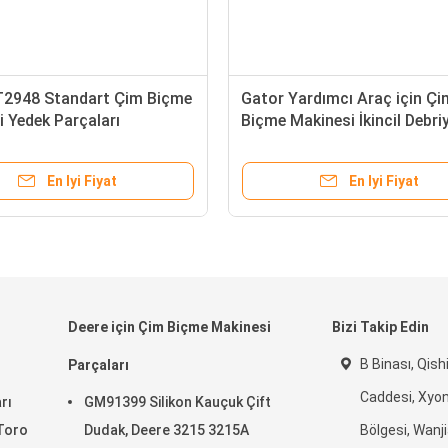
2948 Standart Çim Biçme
Gator Yardımcı Araç için Çi
 Yedek Parçaları
Biçme Makinesi İkincil Debri
 1000 Deere'a Uyar
GAM138649
En Iyi Fiyat
En Iyi Fiyat
Deere için Çim Biçme Makinesi
Bizi Takip Edin
B Binası, Qish
Parçaları
Caddesi, Xyo
rı
GM91399 Silikon Kauçuk Çift
 Toro
Dudak, Deere 3215 3215A
Bölgesi, Wanj