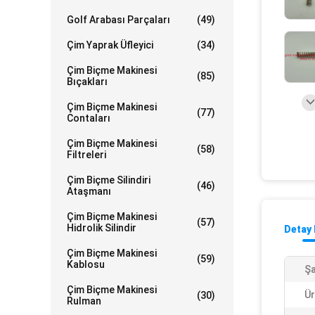
Golf Arabası Parçaları
(49)
Çim Yaprak Üfleyici
(34)
Çim Biçme Makinesi
(85)
Bıçakları
Çim Biçme Makinesi
(77)
Contaları
Çim Biçme Makinesi
(58)
Filtreleri
Çim Biçme Silindiri
(46)
Ataşmanı
Çim Biçme Makinesi
(57)
Hidrolik Silindir
Detay 
Çim Biçme Makinesi
(59)
Kablosu
Şa
Çim Biçme Makinesi
Ür
(30)
Rulman