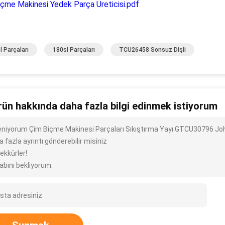
çme Makinesi Yedek Parça Üreticisi.pdf
l Parçaları
180sl Parçaları
TCU26458 Sonsuz Dişli
rün hakkında daha fazla bilgi edinmek istiyorum
ileniyorum Çim Biçme Makinesi Parçaları Sıkıştırma Yayı GTCU30796 Joh
 fazla ayrıntı gönderebilir misiniz
ekkürler!
abını bekliyorum.