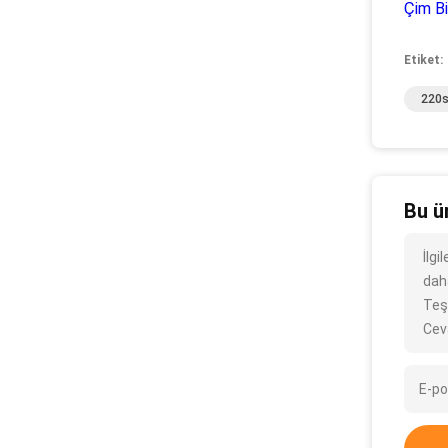
Çim Bi
Etiket:
220s
Bu ü
İlg
daha
Teş
Cev