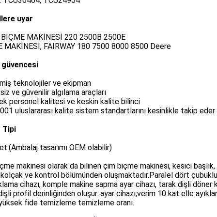
: TCU36464, TCU24954
lere uyar
 BİÇME MAKİNESİ 220 2500B 2500E
 MAKİNESİ, FAIRWAY 180 7500 8000 8500 Deere
e güvencesi
şmiş teknolojiler ve ekipman
ksiz ve güvenilir algılama araçları
ek personel kalitesi ve keskin kalite bilinci
001 uluslararası kalite sistem standartlarını kesinlikle takip eder
 Tipi
et:(Ambalaj tasarımı OEM olabilir)
çme makinesi olarak da bilinen çim biçme makinesi, kesici başlık
 kolçak ve kontrol bölümünden oluşmaktadır.Paralel dört çubuklu 
klama cihazı, komple makine sapma ayar cihazı, tarak dişli döner k
dişli profil derinliğinden oluşur. ayar cihazı;verim 10 kat elle ayık
 yüksek fide temizleme temizleme oranı.