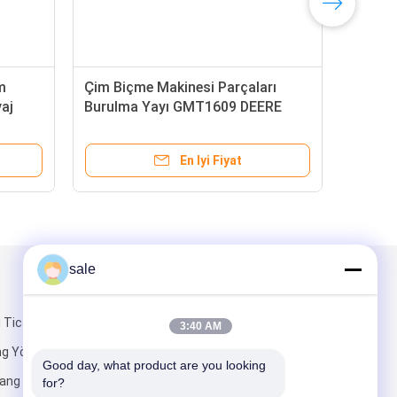
m
Çim Biçme Makinesi Parçaları
yaj
Burulma Yayı GMT1609 DEERE
Greensmower için Uyar
En Iyi Fiyat
sale
Mail Gönder
i Ticaret
3:40 AM
ng Yönetim
Good day, what product are you looking 
iang Bölgesi,
for?