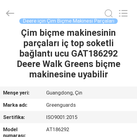
2026
Dongguan
Hesheng
Long
Trading
Deere için Çim Biçme Makinesi Parçaları
Co.,
Ltd..
All
Çim biçme makinesinin
EV
Rights
Reserved.
parçaları iç top soketli
ÜRÜN:%
bağlantı ucu GAT186292
S
Deere Walk Greens biçme
makinesine uyabilir
EXCEPTION
:
Menşe yeri:
Guangdong, Çin
INVALID_FETCH
Marka adı:
Greenguards
-
Sertifika:
ISO9001:2015
GETIP()
Model
AT186292
ERROR
numarası: