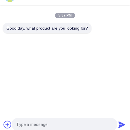
Clutch Pro Gator 2030 2020 Clutch Dis Baskı Plakası
GM809222 GM809221 Deere'e Uyar
5:37 PM
Çim Biçme Makinesi Parçaları Marş Motoru GAM878176 Deere
Greensmower'a Uyar
Good day, what product are you looking for?
Popüler Kategoriler
Tüm
Toro Için Çim Biçme 
Deere Için Çim 
Makinesi Parçaları
Biçme Makinesi 
Parçaları
Jacobsen Için Çim 
Çim Biçme Makinesi 
Biçme Makinesi 
Yedek Parçaları
Parçaları
Çim Havalatıcısı 
Golf Arabası 
Çubukları
Parçaları
Çim Biçme Makinesi 
Çim Yaprak Üfleyici
Bıçakları
Teklif isteği