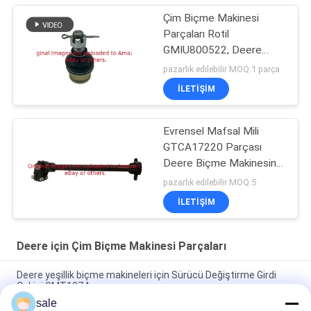
Çim Biçme Makinesi
Parçaları Rotil
GMIU800522, Deere
ProGator Yardımcı
pazarlık edilebilir MOQ:1 parça
Aracına Uyar
İLETIŞIM
Evrensel Mafsal Mili
GTCA17220 Parçası
Deere Biçme Makinesine
Uyar
pazarlık edilebilir MOQ:5
İLETIŞIM
Deere için Çim Biçme Makinesi Parçaları
Deere yeşillik biçme makineleri için Sürücü Değiştirme Girdi
Çekici GMT1074
sale