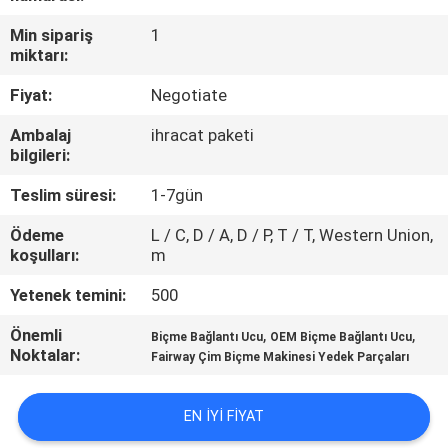
Min sipariş
1
FABRIKA
miktarı:
TURU
Fiyat:
Negotiate
Ambalaj
ihracat paketi
KALITE
bilgileri:
KONTROL
Teslim süresi:
1-7gün
Ödeme
L / C, D / A, D / P, T / T, Western Union,
BIZIMLE
koşulları:
m
ILETIŞIME
Yetenek temini:
500
GEÇIN
Önemli
,
,
Biçme Bağlantı Ucu
OEM Biçme Bağlantı Ucu
Noktalar:
Fairway Çim Biçme Makinesi Yedek Parçaları
HABERLER
EN IYI FIYAT
BIR