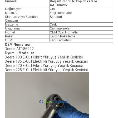
Ürün
Adı
Bağlantı Sonu İç Top Soketi ile
GAT186292
Doğum yeri
Çin
Marka Adı
Yeşil korumalar
Standart veya Standart
Standart
Olmayan
Malzeme
Çelik
Uygulama
Çim makineleri
Hizmet
OEM Özel Hizmetleri
Paket
Karton Paketleme
OEM
Kabul edilebilir.
OEM Numarası
Deere: AT186292
Uyumlu Modeller
Deere 180 E-Cut Hibrit Yürüyüş Yeşillik Kesicisi
Deere 185 E-Cut Elektrikli Yürüyüş Yeşillik Kesicisi
Deere 220 E-Cut Hibrit Yürüyüş Yeşillik Kesicisi
Deere 225 E-Cut Elektrikli Yürüyüş Yeşillik Kesicisi