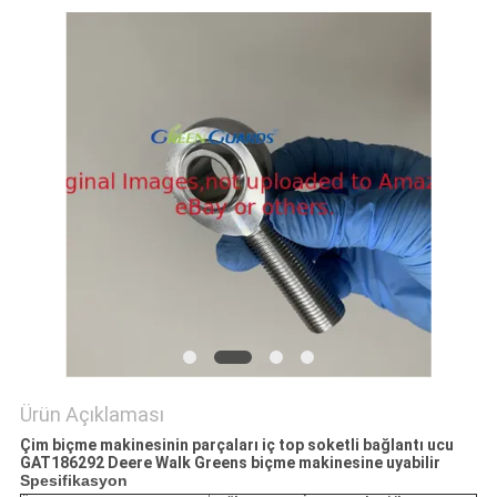
TEKLIF
ISTEĞI
SITE
HARITASI
PRIVACY
POLICY
Ürün Açıklaması
Çim biçme makinesinin parçaları iç top soketli bağlantı ucu
GAT186292 Deere Walk Greens biçme makinesine uyabilir
Spesifikasyon