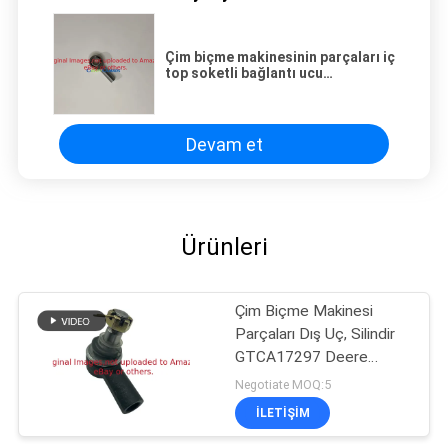
Çim biçme makinesinin parçaları iç
top soketli bağlantı ucu
GAT186292 Deere Walk Greens
biçme makinesine uyabilir
Devam et
Ürünleri
Çim Biçme Makinesi
Parçaları Dış Uç, Silindir
GTCA17297 Deere
Biçme Makinesine Uyar
Negotiate MOQ:5
İLETIŞIM