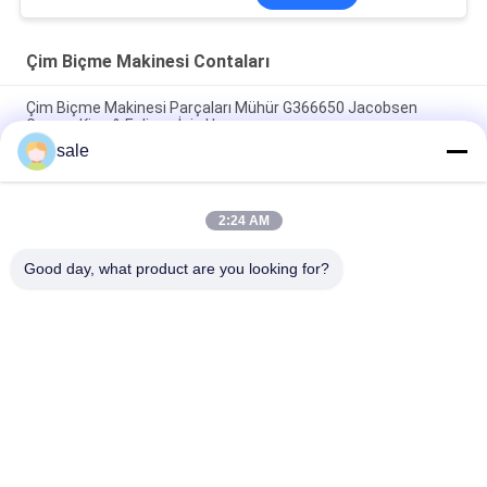
Çim Biçme Makinesi Contaları
Çim Biçme Makinesi Parçaları Mühür G366650 Jacobsen
Greens King & Eclipse İçin Uyar
sale
Çim biçme makinesi mühürleri halka GR92287 Deere Bunker ve
saha aracına uyar
2:24 AM
Çim Biçme Makinesi Parçaları İç Yağ Keçesi GM91399 Deere
Uyar Deere Hafif Çim Biçme Makineleri
Good day, what product are you looking for?
Popüler Kategoriler
Tüm
Toro Için Çim Biçme 
Deere Için Çim 
Makinesi Parçaları
Biçme Makinesi 
Parçaları
Jacobsen Için Çim 
Çim Biçme Makinesi 
Biçme Makinesi 
Yedek Parçaları
Parçaları