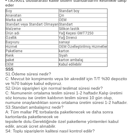
• ISO9001 uluslararası kalite sistem standartlarını kesinlikle takip
eder
Boy
Standart boy
Anavatan
Çin
Marka adı
OEM
Standart veya Standart Olmayan
Standart
Malzeme
Silikon lastik
Ürün adı
Yağ Keçesi GMT7250
Özellik
Yağ Direnci
Başvuru
sanayi
Hizmet
OEM Özelleştirilmiş Hizmetler
Paketleme
karton
Renk
Siyah
paket
karton ambalaj
OEM
Kabul edilebilir
SSS
S1.Ödeme süresi nedir?
C: Mevcut bir konşimento veya bir akreditif için T/T %30 depozito
ve %70 bakiye kabul ediyoruz.
S2.Ürün siparişleri için normal teslimat süresi nedir?
C: Numunenin ortalama teslim süresi 1-2 haftadır.Kalıp üretimi
söz konusu ise üretim kalıbının teslim süresi 10 gün olup,
numune onaylandıktan sonra ortalama üretim süresi 1-2 haftadır.
S3.Standart ambalajınız nedir?
A: Tüm mallar PE torbalarda paketlenecek ve daha sonra
kartonlarda paketlenecek ve
tepsilerle dolu.Gerektiğinde özel paketleme yöntemleri kabul
edilir, ancak ücret alınabilir.
S4: Toplu siparişlerin kalitesi nasıl kontrol edilir?