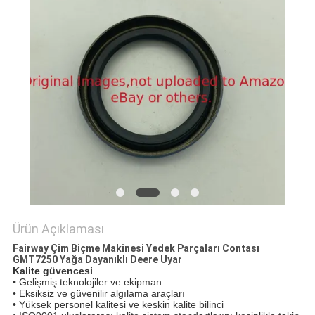
TEKLIF
ISTEĞI
SITE
HARITASI
PRIVACY
POLICY
Ürün Açıklaması
Fairway Çim Biçme Makinesi Yedek Parçaları Contası
GMT7250 Yağa Dayanıklı Deere Uyar
Kalite güvencesi
• Gelişmiş teknolojiler ve ekipman
• Eksiksiz ve güvenilir algılama araçları
• Yüksek personel kalitesi ve keskin kalite bilinci