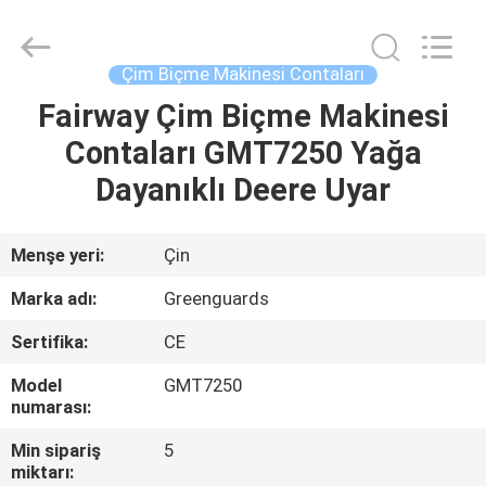
2026
Dongguan
Hesheng
Long
Trading
Çim Biçme Makinesi Contaları
Co.,
Ltd..
All
Fairway Çim Biçme Makinesi
EV
Rights
Reserved.
Contaları GMT7250 Yağa
ÜRÜN:%
Dayanıklı Deere Uyar
S
Menşe yeri:
Çin
EXCEPTION
Marka adı:
Greenguards
:
Sertifika:
CE
INVALID_FETCH
Model
GMT7250
-
numarası:
GETIP()
Min sipariş
5
ERROR
miktarı: