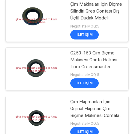
Çim Makinaları İçin Biçme
Silindiri Gres Contası Dış
Üçlü Dudak Modeli
G3004882
Negotiate MOQ:5
İLETIŞIM
G253-163 Çim Biçme
Makinesi Conta Halkası
Toro Greensmaster
1000'e Uyar
Negotiate MOQ:5
İLETIŞIM
Çim Ekipmanları İçin
Orijinal Ekipman Çim
Biçme Makinesi Contaları
GTCU25266
Negotiate MOQ:5
İLETIŞIM