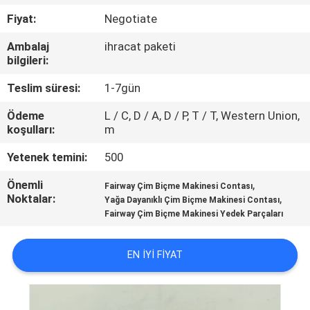
Fiyat:
Negotiate
FABRIKA
Ambalaj
ihracat paketi
TURU
bilgileri:
Teslim süresi:
1-7gün
KALITE
Ödeme
L / C, D / A, D / P, T / T, Western Union,
KONTROL
koşulları:
m
Yetenek temini:
500
BIZIMLE
Önemli
,
Fairway Çim Biçme Makinesi Contası
ILETIŞIME
Noktalar:
,
Yağa Dayanıklı Çim Biçme Makinesi Contası
GEÇIN
Fairway Çim Biçme Makinesi Yedek Parçaları
EN IYI FIYAT
HABERLER
BIR