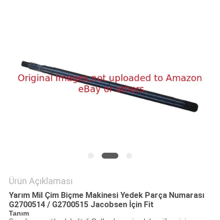
TEKLIF
ISTEĞI
SITE
HARITASI
PRIVACY
POLICY
Ürün Açıklaması
Yarım Mil Çim Biçme Makinesi Yedek Parça Numarası
G2700514 / G2700515 Jacobsen İçin Fit
Tanım