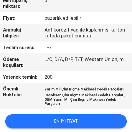
Min sipariş
5
miktarı:
FABRIKA
Fiyat:
pazarlık edilebilir
TURU
Ambalaj
Antikorozif yağ ile kaplanmış, karton
bilgileri:
kutuda paketlenmiştir
KALITE
Teslim süresi:
1-7
KONTROL
Ödeme
L/C, D/A, D/P, T/T, Western Union, m
koşulları:
BIZIMLE
Yetenek temini:
200
ILETIŞIME
Önemli
,
Yarım Mil Çim Biçme Makinesi Yedek Parçaları
GEÇIN
Noktalar:
,
Jacobsen Çim Biçme Makinesi Yedek Parçaları
OEM Yarım Mil Çim Biçme Makinesi Yedek
Parçaları
HABERLER
EN IYI FIYAT
BIR