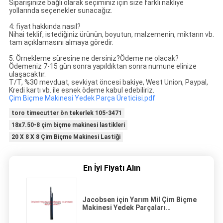
Siparişinize bağlı olarak seçiminiz için size farklı nakliye
yollarında seçenekler sunacağız.
4: fiyat hakkında nasıl?
Nihai teklif, istediğiniz ürünün, boyutun, malzemenin, miktarın vb.
tam açıklamasını almaya göredir.
5: Örnekleme süresine ne dersiniz?Ödeme ne olacak?
Ödemeniz 7-15 gün sonra yapıldıktan sonra numune elinize
ulaşacaktır.
T/T, %30 mevduat, sevkiyat öncesi bakiye, West Union, Paypal,
Kredi kartı vb. ile esnek ödeme kabul edebiliriz.
Çim Biçme Makinesi Yedek Parça Üreticisi.pdf
toro timecutter ön tekerlek 105-3471
18x7.50-8 çim biçme makinesi lastikleri
20 X 8 X 8 Çim Biçme Makinesi Lastiği
En İyi Fiyatı Alın
Jacobsen için Yarım Mil Çim Biçme
Makinesi Yedek Parçaları
G2700514 / G2700515