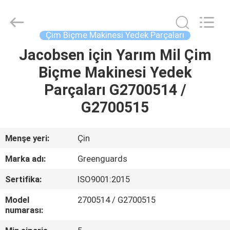
2026
Dongguan
Hesheng
Long
Trading
Çim Biçme Makinesi Yedek Parçaları
Co.,
Ltd..
All
Jacobsen için Yarım Mil Çim
EV
Rights
Reserved.
Biçme Makinesi Yedek
ÜRÜN:%
Parçaları G2700514 /
S
G2700515
EXCEPTION
Menşe yeri:
Çin
:
Marka adı:
Greenguards
INVALID_FETCH
Sertifika:
ISO9001:2015
-
Model
2700514 / G2700515
GETIP()
numarası:
ERROR