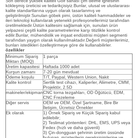
Son derece yüksek kaliteli Golf sahası çim delme iğnesinin
kökleşmiş üreticisi ve tedarikçisiyiz.Bunlar, ulusal ve uluslararası
kalite standartlarına uygun olarak tasarlanmış ve
geliştirilmiştir.Sunulan göbek pimi, üstün kaliteli hammaddeler ve
ileri teknoloji kullanılarak yetenekli profesyonellerimiz tarafından
üretilmektedir.Üstün kalitesini sağlamak için, sunulan ürün
yelpazesi çeşitli kalite parametrelerine karşı titizlikle kontrol
edilir.Bunlar, mühendislik ve inşaat endüstrisi müşteri segmenti
tarafından yaygın olarak kullanılmaktadır.Değerli müşterilerimiz,
bunları istedikleri özelleştirmeye göre de kullanabilirler.
özellikler
Minimum Sipariş
1 parça
Miktarı (MOQ)
Üretim kapasitesi
Haftada 1000 adet
Kurşun zamanı
7-20 gün mevduat
Ödeme koşulu
T/T, Paypal, Western Union, Nakit
Kalite kontrol
Sertlik test cihazı, Kaliperler, Aliimetre, CMM,
Projektör, 2.5D
makineler/ekipman
CNC torna tezgahları, OD Öğütücü, EDM,
CNC Frezeleme
Diğer servis
OEM ve OEM, Özel Şartname, Bire Bir
İletişim, Ücretsiz Örnekler
Ek olarak
1) Örnek Sipariş ve Küçük Sipariş kabul
edilebilir;
2) Teslimat yöntemleri: DHL, EMS, UPS veya
Fedex (hızlı ve daha güvenli)
3) Çin-dongguan şehrinin üretim üssünde
bulunan, müşterilerin gereksinimlerine ve