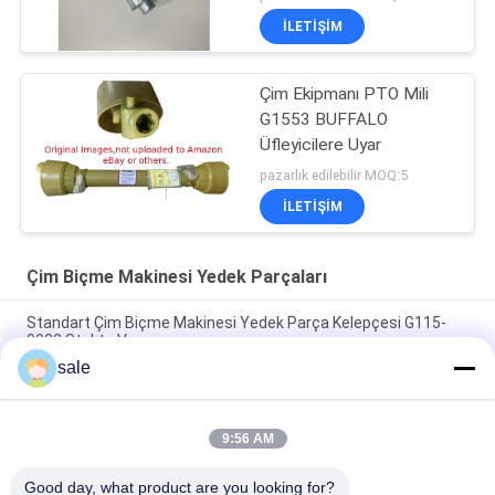
Hafif Fairway biçme
İLETIŞIM
makineleri
Çim Ekipmanı PTO Mili
G1553 BUFFALO
Üfleyicilere Uyar
pazarlık edilebilir MOQ:5
İLETIŞIM
Çim Biçme Makinesi Yedek Parçaları
Standart Çim Biçme Makinesi Yedek Parça Kelepçesi G115-
9023 Stokta Var
sale
Standart Boy Çim Biçme Makinesi Yedek Parça Kelepçesi
GAET11311 Deere'a Uyar
9:56 AM
Çim biçme makinesinin yedek parçaları Bracket - Yoke Adapter
Cap GMT6233 Fits Deere Greens Mower
Good day, what product are you looking for?