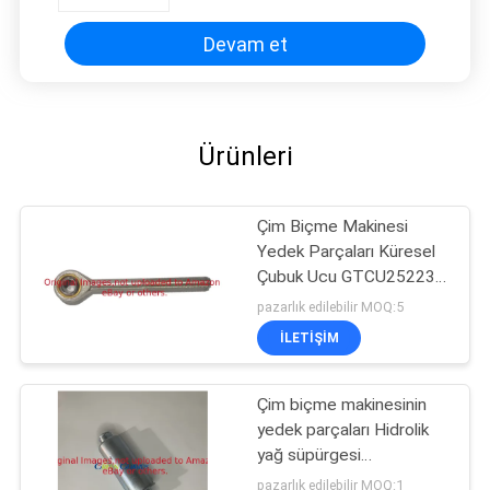
Devam et
Ürünleri
Çim Biçme Makinesi
Yedek Parçaları Küresel
Çubuk Ucu GTCU25223,
Deere Biçme Makinesine
pazarlık edilebilir MOQ:5
Uyar
İLETIŞIM
Çim biçme makinesinin
yedek parçaları Hidrolik
yağ süpürgesi
GTCA13646 Fits Deere
pazarlık edilebilir MOQ:1