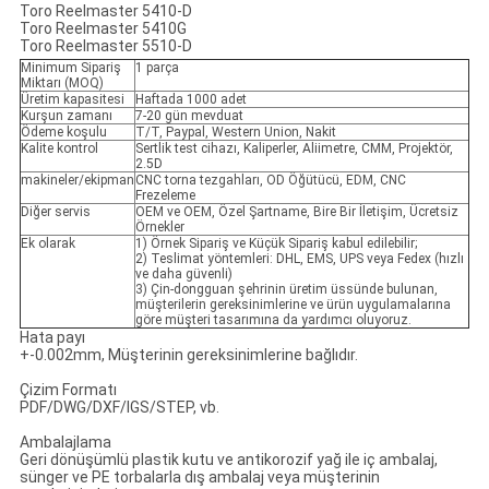
Toro Reelmaster 5410-D
Toro Reelmaster 5410G
Toro Reelmaster 5510-D
Minimum Sipariş
1 parça
Miktarı (MOQ)
Üretim kapasitesi
Haftada 1000 adet
Kurşun zamanı
7-20 gün mevduat
Ödeme koşulu
T/T, Paypal, Western Union, Nakit
Kalite kontrol
Sertlik test cihazı, Kaliperler, Aliimetre, CMM, Projektör,
2.5D
makineler/ekipman
CNC torna tezgahları, OD Öğütücü, EDM, CNC
Frezeleme
Diğer servis
OEM ve OEM, Özel Şartname, Bire Bir İletişim, Ücretsiz
Örnekler
Ek olarak
1) Örnek Sipariş ve Küçük Sipariş kabul edilebilir;
2) Teslimat yöntemleri: DHL, EMS, UPS veya Fedex (hızlı
ve daha güvenli)
3) Çin-dongguan şehrinin üretim üssünde bulunan,
müşterilerin gereksinimlerine ve ürün uygulamalarına
göre müşteri tasarımına da yardımcı oluyoruz.
Hata payı
+-0.002mm, Müşterinin gereksinimlerine bağlıdır.
Çizim Formatı
PDF/DWG/DXF/IGS/STEP, vb.
Ambalajlama
Geri dönüşümlü plastik kutu ve antikorozif yağ ile iç ambalaj,
sünger ve PE torbalarla dış ambalaj veya müşterinin