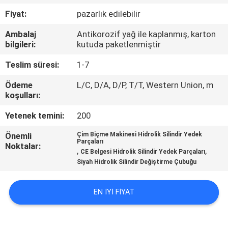
Fiyat:
pazarlık edilebilir
FABRIKA
Ambalaj
Antikorozif yağ ile kaplanmış, karton
TURU
bilgileri:
kutuda paketlenmiştir
Teslim süresi:
1-7
KALITE
Ödeme
L/C, D/A, D/P, T/T, Western Union, m
KONTROL
koşulları:
Yetenek temini:
200
BIZIMLE
Önemli
Çim Biçme Makinesi Hidrolik Silindir Yedek
ILETIŞIME
Parçaları
Noktalar:
,
,
CE Belgesi Hidrolik Silindir Yedek Parçaları
GEÇIN
Siyah Hidrolik Silindir Değiştirme Çubuğu
HABERLER
EN IYI FIYAT
BIR