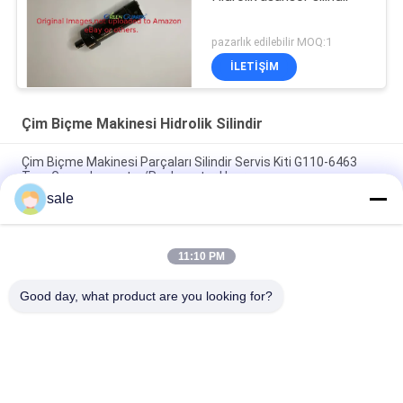
pazarlık edilebilir MOQ:1
İLETIŞIM
Çim Biçme Makinesi Hidrolik Silindir
Çim Biçme Makinesi Parçaları Silindir Servis Kiti G110-6463
Toro Groundsmaster/Reelmaster Uyar
sale
Çim Kısıcı Hidrolik Silindir GTCA23466 Deere ProGator
Uygulama Aracına Uygulanır
11:10 PM
Çim Biçme Makinesi Kaldırma Silindiri GTCA13394 Deere Ön
Biçme Makinesine Uyar
Good day, what product are you looking for?
Popüler Kategoriler
Tüm
Toro Için Çim Biçme 
Deere Için Çim 
Makinesi Parçaları
Biçme Makinesi 