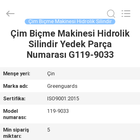
2026
Dongguan
Hesheng
Long
Trading
Çim Biçme Makinesi Hidrolik Silindir
Co.,
Ltd..
All
Çim Biçme Makinesi Hidrolik
EV
Rights
Reserved.
Silindir Yedek Parça
ÜRÜN:%
Numarası G119-9033
S
Menşe yeri:
Çin
EXCEPTION
Marka adı:
Greenguards
:
Sertifika:
ISO9001:2015
INVALID_FETCH
Model
119-9033
-
numarası:
GETIP()
Min sipariş
5
ERROR
miktarı: