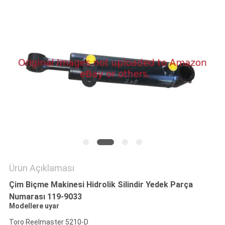
TEKLIF
ISTEĞI
SITE
HARITASI
PRIVACY
POLICY
Ürün Açıklaması
Çim Biçme Makinesi Hidrolik Silindir Yedek Parça
Numarası 119-9033
Modellere uyar
Toro Reelmaster 5210-D