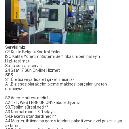
Servisimiz
CE Kalite Belgesi Kontrol Edildi
ISO Kalite Yönetim Sistemi Sertifikasını benimseyin
Hızlı teslimat
Satış sonrası servis
24 Saat, 7 Gün On-line Hizmet
SSS
S1.Üretici veya ticaret şirketi misiniz?
A1.Biz esas olarak çim biçme makinesi parçaları üreten
üreticiyiz.
S2.ödeme süresi nedir?
A2.T/T, WESTERN UNION'ı kabul ediyoruz.
S3.Teslim süresi nedir?
A3.Normal model 3-15days.
S4.Paketin standardı nedir?
A4.Müşteri ihtiyacına göre standart paketi veya özel paketi dışa
aktarın.