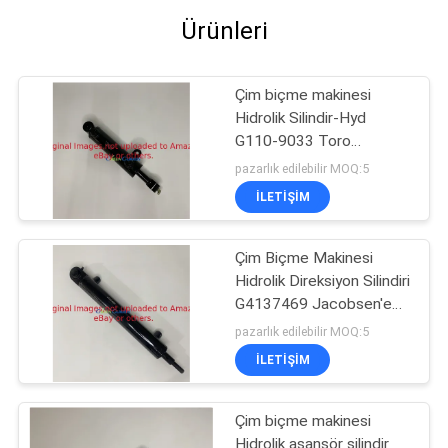
Ürünleri
Çim biçme makinesi
Hidrolik Silindir-Hyd
G110-9033 Toro
Reelmaster Viechles
pazarlık edilebilir MOQ:5
İLETIŞIM
Çim Biçme Makinesi
Hidrolik Direksiyon Silindiri
G4137469 Jacobsen'e
Uyar
pazarlık edilebilir MOQ:5
İLETIŞIM
Çim biçme makinesi
Hidrolik asansör silindir