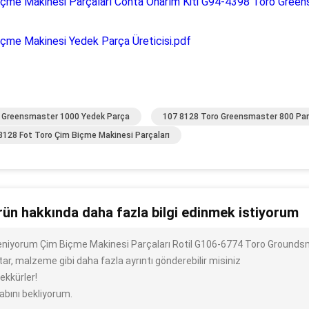
içme Makinesi Parçaları Conta Onarım Kiti G94-4398 Toro Green
çme Makinesi Yedek Parça Üreticisi.pdf
 Greensmaster 1000 Yedek Parça
107 8128 Toro Greensmaster 800 Par
8128 Fot Toro Çim Biçme Makinesi Parçaları
rün hakkında daha fazla bilgi edinmek istiyorum
ileniyorum Çim Biçme Makinesi Parçaları Rotil G106-6774 Toro Grounds
ar, malzeme gibi daha fazla ayrıntı gönderebilir misiniz
ekkürler!
abını bekliyorum.