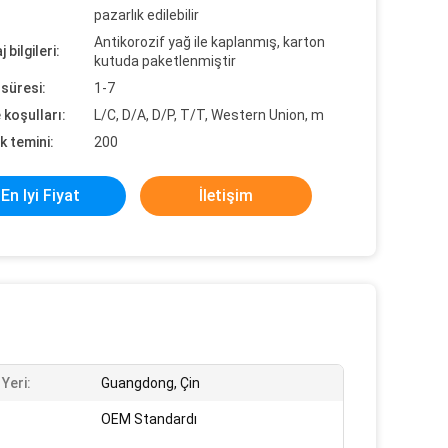
pazarlık edilebilir
Antikorozif yağ ile kaplanmış, karton
 bilgileri:
kutuda paketlenmiştir
süresi:
1-7
koşulları:
L/C, D/A, D/P, T/T, Western Union, m
k temini:
200
En Iyi Fiyat
İletişim
Yeri:
Guangdong, Çin
OEM Standardı