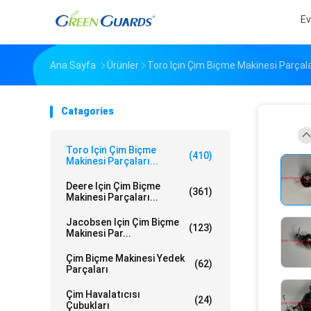
Ev
Ana Sayfa
Ürünler
Toro Için Çim Biçme Makinesi Parçala
Catagories
Toro Için Çim Biçme
(410)
Makinesi Parçaları...
Deere Için Çim Biçme
(361)
Makinesi Parçaları...
Jacobsen Için Çim Biçme
(123)
Makinesi Par...
Çim Biçme Makinesi Yedek
(62)
Parçaları
Çim Havalatıcısı
(24)
Çubukları