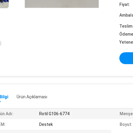
Fiyat:
Ambalaj
Teslim 
Ödeme 
Yetene
Bilgi
Ürün Açıklaması
ün Adı:
Rotil G106-6774
Menşe 
EM:
Destek
Boyut: