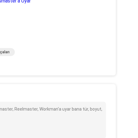
smaster'a Uyar
çaları
master, Reelmaster, Workman'a uyar bana tür, boyut,