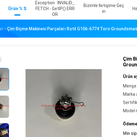
Exception : INVALID_
Bizimle Iletişime Geç
Ürün:% S
FETCH - GetIP() ERR
Ha
In
OR
rı
Çim Biçme Makinesi Parçaları Rotil G106-6774 Toro Groundsmas
Çim B
Groun
Ürün ay
Menşe 
Marka a
Sertifi
Model 
Ödeme 
Min sip