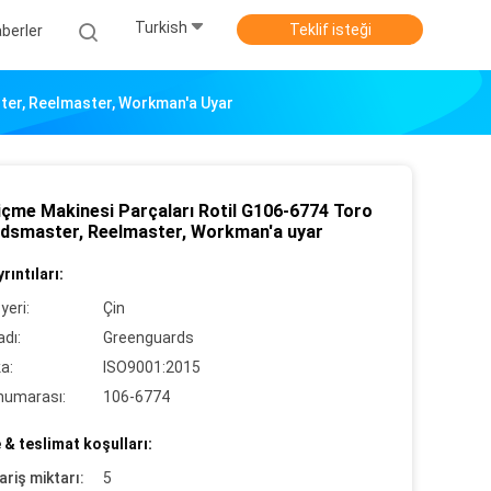
Turkish
Teklif isteği
berler
ter, Reelmaster, Workman'a Uyar
içme Makinesi Parçaları Rotil G106-6774 Toro
dsmaster, Reelmaster, Workman'a uyar
rıntıları:
yeri:
Çin
dı:
Greenguards
ka:
ISO9001:2015
numarası:
106-6774
& teslimat koşulları:
ariş miktarı:
5