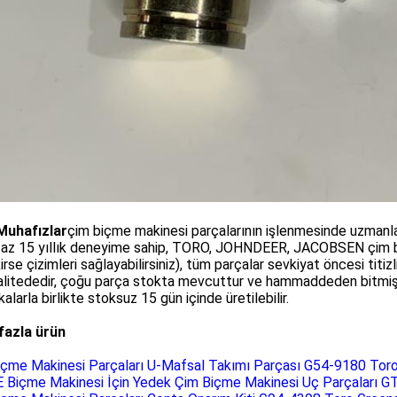
 Muhafızlar
çim biçme makinesi parçalarının işlenmesinde uzmanla
n az 15 yıllık deneyime sahip, TORO, JOHNDEER, JACOBSEN çim bi
irse çizimleri sağlayabilirsiniz), tüm parçalar sevkiyat öncesi titizl
alitededir, çoğu parça stokta mevcuttur ve hammaddeden bitmiş ür
kalarla birlikte stoksuz 15 gün içinde üretilebilir.
fazla ürün
içme Makinesi Parçaları U-Mafsal Takımı Parçası G54-9180 Toro
 Biçme Makinesi İçin Yedek Çim Biçme Makinesi Uç Parçaları 