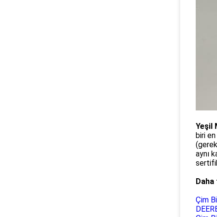
Yeşil
biri e
(gerek
aynı k
sertifi
Daha 
Çim B
DEERE