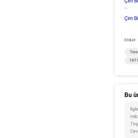
Çim B
...
Çim Bi
Etiket:
Toro
107 
Bu ü
İlg
mikt
Teş
Cev