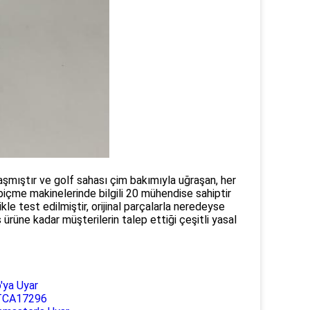
şmıştır ve golf sahası çim bakımıyla uğraşan, her
çme makinelerinde bilgili 20 mühendise sahiptir
ikle test edilmiştir, orijinal parçalarla neredeyse
üne kadar müşterilerin talep ettiği çeşitli yasal
'ya Uyar
GTCA17296