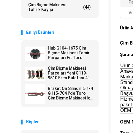
Pa
Çim Biçme Makinesi
(44)
Tahrik Kayışı
Vu
Ürün A
En Iyi Ürünleri
Çim B
Hub G104-1675 Çim
Biçme Makinesi Tamir
Şartn
Parçaları Fit Toro
Workman Yardımcı
Ürün 
Araç
Çim Biçme Makinesi
Anava
Parçaları Yeni G119-
Marka
9510 Fren Balatası 4'lü
Stand
Set Toro'ya Uyar
Olma
Braket Ön Silindiri 5 1/4
G115-7041'de Toro
Başvu
Çim Biçme Makinesi İçin
Hizme
Uyar
paket
OEM
OEM N
Kişiler