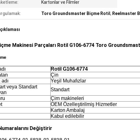
ketleme:
Kartonlar ve Filmler
rgulamak:
Toro Groundsmaster Biçme Rotil
,
Reelmaster B
çıklaması
içme Makinesi Parçaları Rotil G106-6774 Toro Groundsmast
ame
adı
Rotil G106-6774
tan
Çin
 adı
Yeşil Muhafızlar
art veya Standart
Standart
yan
ru
Çim makineleri
t
OEM Özelleştirilmiş Hizmetler
Karton Ambalaj
Kabul edilebilir
umaralarını Değiştirir